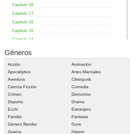
Capitulo 18
Capitulo 17
Capitulo 16
Capitulo 15
Capitulo 14
Capitulo 13
Géneros
Capitulo 12
Acción
Animación
Capitulo 11
Apocalíptico
Artes Marciales
Capitulo 10
Aventura
Ciberpunk
Capitulo 9
Ciencia Ficción
Comedia
Capitulo 8
Crimen
Demonios
Capitulo 7
Deporte
Drama
Capitulo 6
Ecchi
Extranjero
Familia
Fantasia
Capitulo 5
Género Bender
Gore
Capitulo 4
Guerra
Harem