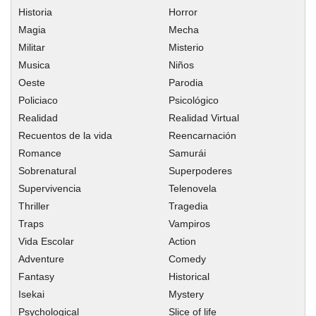
Capitulo 3
Historia
Horror
Capitulo 2
Magia
Mecha
Capitulo 1
Militar
Misterio
Musica
Niños
Oeste
Parodia
Policiaco
Psicológico
Realidad
Realidad Virtual
Recuentos de la vida
Reencarnación
Romance
Samurái
Sobrenatural
Superpoderes
Supervivencia
Telenovela
Thriller
Tragedia
Traps
Vampiros
Vida Escolar
Action
Adventure
Comedy
Fantasy
Historical
Isekai
Mystery
Psychological
Slice of life