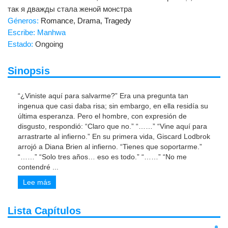
так я дважды стала женой монстра
Géneros:
Romance
,
Drama
,
Tragedy
Escribe: Manhwa
Estado:
Ongoing
Sinopsis
“¿Viniste aquí para salvarme?” Era una pregunta tan
ingenua que casi daba risa; sin embargo, en ella residía su
última esperanza. Pero el hombre, con expresión de
disgusto, respondió: “Claro que no.” “……” “Vine aquí para
arrastrarte al infierno.” En su primera vida, Giscard Lodbrok
arrojó a Diana Brien al infierno. “Tienes que soportarme.”
“……” “Solo tres años… eso es todo.” “……” “No me
contendré
...
Lee más
Lista Capítulos