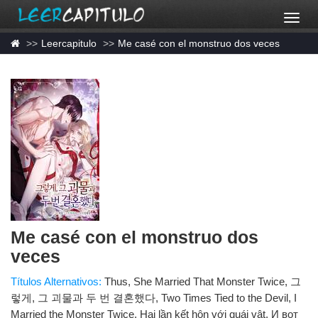
Leercapitulo
Me casé con el monstruo dos veces
Me casé con el monstruo dos
veces
Títulos Alternativos:
Thus, She Married That Monster Twice, 그
렇게, 그 괴물과 두 번 결혼했다, Two Times Tied to the Devil, I
Married the Monster Twice, Hai lần kết hôn với quái vật, И вот