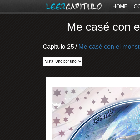
HOME
C
Me casé con e
Capitulo 25
/
Me casé con el monst