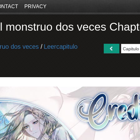
ONTACT
PRIVACY
l monstruo dos veces Chapt
ruo dos veces
/
Leercapitulo