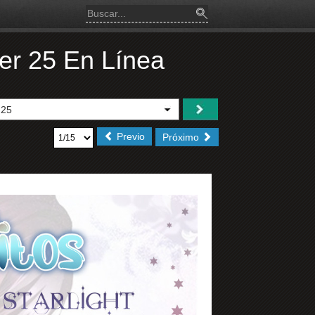
er 25 En Línea
Previo
Próximo