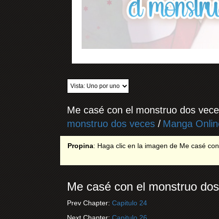
Me casé con el monstruo dos vece
monstruo dos veces
/
Manga Onlin
Propina
: Haga clic en la imagen de Me casé con e
Me casé con el monstruo dos
Prev Chapter:
Capitulo 24
Next Chapter:
Capitulo 26