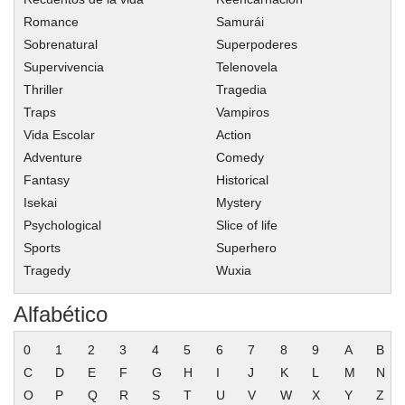
Romance
Samurái
Sobrenatural
Superpoderes
Supervivencia
Telenovela
Thriller
Tragedia
Traps
Vampiros
Vida Escolar
Action
Adventure
Comedy
Fantasy
Historical
Isekai
Mystery
Psychological
Slice of life
Sports
Superhero
Tragedy
Wuxia
Alfabético
0
1
2
3
4
5
6
7
8
9
A
B
C
D
E
F
G
H
I
J
K
L
M
N
O
P
Q
R
S
T
U
V
W
X
Y
Z