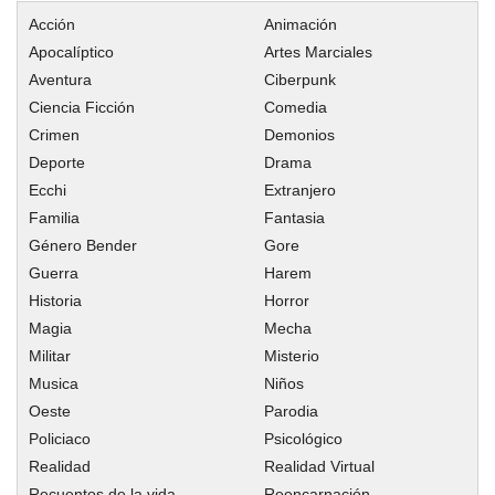
Acción
Animación
Apocalíptico
Artes Marciales
Aventura
Ciberpunk
Ciencia Ficción
Comedia
Crimen
Demonios
Deporte
Drama
Ecchi
Extranjero
Familia
Fantasia
Género Bender
Gore
Guerra
Harem
Historia
Horror
Magia
Mecha
Militar
Misterio
Musica
Niños
Oeste
Parodia
Policiaco
Psicológico
Realidad
Realidad Virtual
Recuentos de la vida
Reencarnación