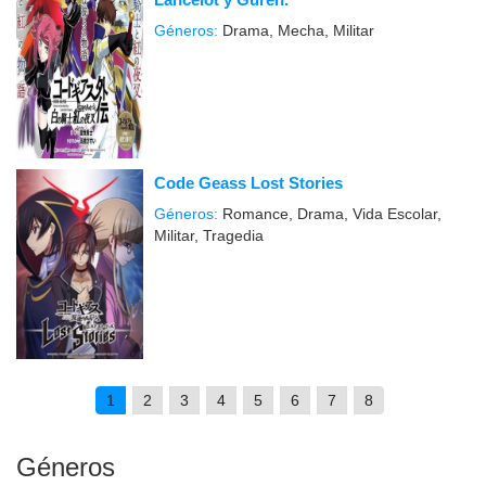
Géneros:
Drama, Mecha, Militar
Code Geass Lost Stories
Géneros:
Romance, Drama, Vida Escolar,
Militar, Tragedia
1
2
3
4
5
6
7
8
Géneros