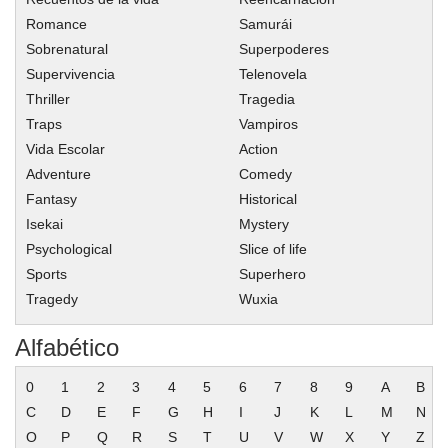
Romance
Samurái
Sobrenatural
Superpoderes
Supervivencia
Telenovela
Thriller
Tragedia
Traps
Vampiros
Vida Escolar
Action
Adventure
Comedy
Fantasy
Historical
Isekai
Mystery
Psychological
Slice of life
Sports
Superhero
Tragedy
Wuxia
Alfabético
0
1
2
3
4
5
6
7
8
9
A
B
C
D
E
F
G
H
I
J
K
L
M
N
O
P
Q
R
S
T
U
V
W
X
Y
Z