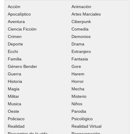
Acción
Animación
Apocalíptico
Artes Marciales
Aventura
Ciberpunk
Ciencia Ficción
Comedia
Crimen
Demonios
Deporte
Drama
Ecchi
Extranjero
Familia
Fantasia
Género Bender
Gore
Guerra
Harem
Historia
Horror
Magia
Mecha
Militar
Misterio
Musica
Niños
Oeste
Parodia
Policiaco
Psicológico
Realidad
Realidad Virtual
Recuentos de la vida
Reencarnación