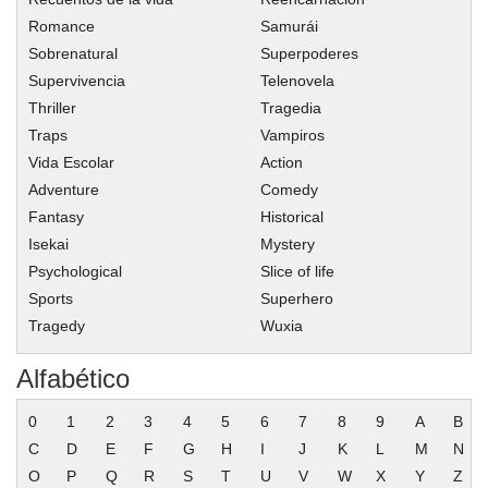
Romance
Samurái
Sobrenatural
Superpoderes
Supervivencia
Telenovela
Thriller
Tragedia
Traps
Vampiros
Vida Escolar
Action
Adventure
Comedy
Fantasy
Historical
Isekai
Mystery
Psychological
Slice of life
Sports
Superhero
Tragedy
Wuxia
Alfabético
0
1
2
3
4
5
6
7
8
9
A
B
C
D
E
F
G
H
I
J
K
L
M
N
O
P
Q
R
S
T
U
V
W
X
Y
Z