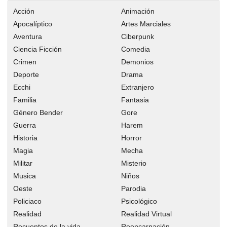
Acción
Animación
Apocalíptico
Artes Marciales
Aventura
Ciberpunk
Ciencia Ficción
Comedia
Crimen
Demonios
Deporte
Drama
Ecchi
Extranjero
Familia
Fantasia
Género Bender
Gore
Guerra
Harem
Historia
Horror
Magia
Mecha
Militar
Misterio
Musica
Niños
Oeste
Parodia
Policiaco
Psicológico
Realidad
Realidad Virtual
Recuentos de la vida
Reencarnación