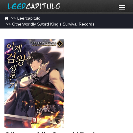
Leercapitulo
Otherworldly Sword King's Survival Records