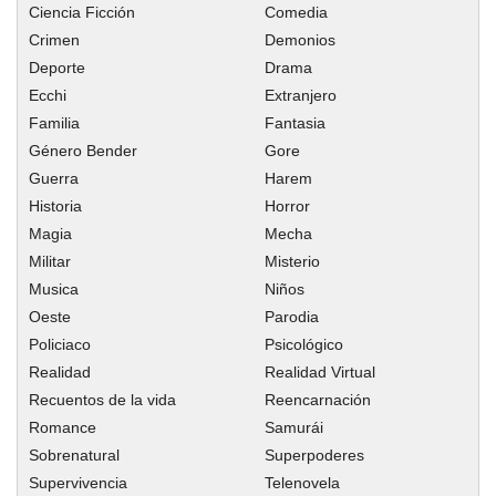
Ciencia Ficción
Comedia
Capitulo 274
Crimen
Demonios
Capitulo 273
Deporte
Drama
Capitulo 272
Ecchi
Extranjero
Familia
Fantasia
Capitulo 271
Género Bender
Gore
Capitulo 270
Guerra
Harem
Capitulo 269
Historia
Horror
Capitulo 268
Magia
Mecha
Capitulo 267
Militar
Misterio
Capitulo 266
Musica
Niños
Oeste
Parodia
Capitulo 265
Policiaco
Psicológico
Capitulo 264
Realidad
Realidad Virtual
Capitulo 263
Recuentos de la vida
Reencarnación
Capitulo 262
Romance
Samurái
Capitulo 261
Sobrenatural
Superpoderes
Capitulo 260
Supervivencia
Telenovela