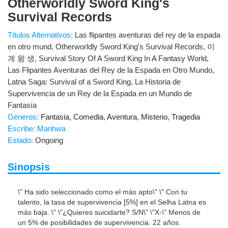
Otherworldly Sword King's
Survival Records
Títulos Alternativos:
Las flipantes aventuras del rey de la espada
en otro mund, Otherworldly Sword King's Survival Records, 이
계 왕 생, Survival Story Of A Sword King In A Fantasy World,
Las Flipantes Aventuras del Rey de la Espada en Otro Mundo,
Latna Saga: Survival of a Sword King, La Historia de
Supervivencia de un Rey de la Espada en un Mundo de
Fantasía
Géneros:
Fantasia
,
Comedia
,
Aventura
,
Misterio
,
Tragedia
Escribe: Manhwa
Estado:
Ongoing
Sinopsis
\" Ha sido seleccionado como el más apto\" \" Con tu
talento, la tasa de supervivencia [5%] en el Selha Latna es
más baja. \" \"¿Quieres suicidarte? S/N\" \"X-\" Menos de
un 5% de posibilidades de supervivencia. 22 años.