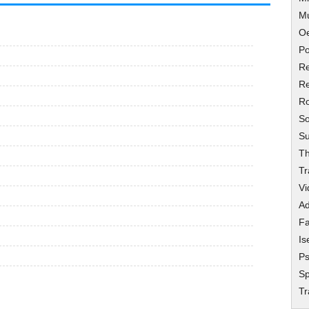
M
O
Po
Re
Re
R
So
Su
Th
Tr
Vi
Ad
Fa
Is
Ps
Sp
T