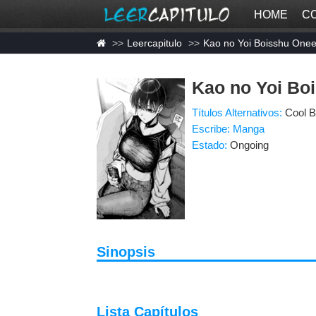
HOME
C
Leercapitulo
Kao no Yoi Boisshu One
Kao no Yoi Bo
Títulos Alternativos:
Cool
Escribe: Manga
Estado:
Ongoing
Sinopsis
Lista Capítulos