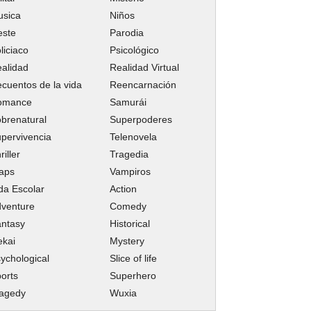
usica
Niños
este
Parodia
liciaco
Psicológico
alidad
Realidad Virtual
cuentos de la vida
Reencarnación
omance
Samurái
brenatural
Superpoderes
pervivencia
Telenovela
riller
Tragedia
aps
Vampiros
da Escolar
Action
venture
Comedy
ntasy
Historical
ekai
Mystery
ychological
Slice of life
orts
Superhero
ragedy
Wuxia