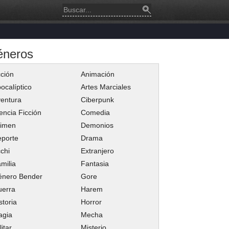
éneros
ción
Animación
ocalíptico
Artes Marciales
entura
Ciberpunk
encia Ficción
Comedia
rimen
Demonios
porte
Drama
chi
Extranjero
milia
Fantasia
énero Bender
Gore
uerra
Harem
storia
Horror
agia
Mecha
litar
Misterio