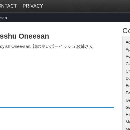
ONTACT
PRIVACY
esan
G
isshu Oneesan
Ac
 Boyish Onee-san, 顔の良いボーイッシュお姉さん
Ap
Av
Ci
C
De
Ec
Fa
G
G
Hi
M
Mi