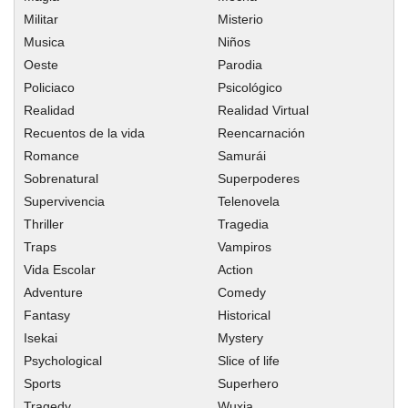
Capitulo 14
Militar
Misterio
Capitulo 13
Musica
Niños
Oeste
Parodia
Capitulo 12.5
Policiaco
Psicológico
Capitulo 12
Realidad
Realidad Virtual
Capitulo 11
Recuentos de la vida
Reencarnación
Capitulo 10
Romance
Samurái
Capitulo 9
Sobrenatural
Superpoderes
Capitulo 8
Supervivencia
Telenovela
Thriller
Capitulo 7
Tragedia
Traps
Vampiros
Capitulo 6
Vida Escolar
Action
Capitulo 5
Adventure
Comedy
Capitulo 4
Fantasy
Historical
Capitulo 3
Isekai
Mystery
Capitulo 2
Psychological
Slice of life
Capitulo 1
Sports
Superhero
Tragedy
Wuxia