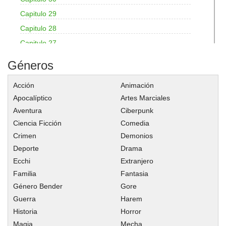
Capitulo 29
Capitulo 28
Capitulo 27
Capitulo 26
Géneros
Capitulo 25: Capítulo 25
Acción
Animación
Capitulo 24
Apocalíptico
Artes Marciales
Capitulo 23
Aventura
Ciberpunk
Capitulo 22
Ciencia Ficción
Comedia
Capitulo 21
Crimen
Demonios
Capitulo 20
Deporte
Drama
Capitulo 19
Ecchi
Extranjero
Familia
Fantasia
Capitulo 18
Género Bender
Gore
Capitulo 17
Guerra
Harem
Capitulo 16
Historia
Horror
Capitulo 15
Magia
Mecha