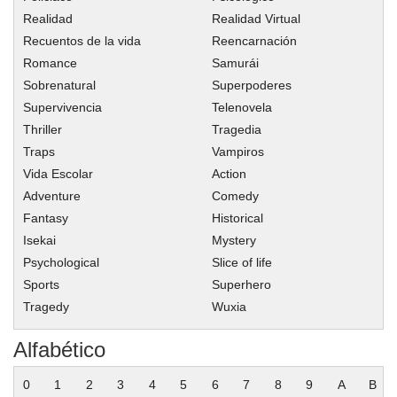
Realidad
Realidad Virtual
Recuentos de la vida
Reencarnación
Romance
Samurái
Sobrenatural
Superpoderes
Supervivencia
Telenovela
Thriller
Tragedia
Traps
Vampiros
Vida Escolar
Action
Adventure
Comedy
Fantasy
Historical
Isekai
Mystery
Psychological
Slice of life
Sports
Superhero
Tragedy
Wuxia
Alfabético
0
1
2
3
4
5
6
7
8
9
A
B