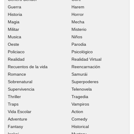
Capitulo 54
Guerra
Harem
Capitulo 53
Historia
Horror
Capitulo 52
Magia
Mecha
Capitulo 51
Militar
Misterio
Capitulo 50
Musica
Niños
Oeste
Parodia
Capitulo 49
Policiaco
Psicológico
Capitulo 48
Realidad
Realidad Virtual
Capitulo 47
Recuentos de la vida
Reencarnación
Capitulo 46
Romance
Samurái
Capitulo 45
Sobrenatural
Superpoderes
Capitulo 44
Supervivencia
Telenovela
Thriller
Capitulo 43
Tragedia
Traps
Vampiros
Capitulo 42
Vida Escolar
Action
Capitulo 41
Adventure
Comedy
Capitulo 40
Fantasy
Historical
Capitulo 39