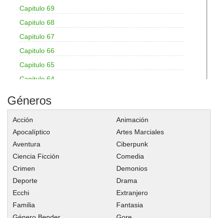
Capitulo 69
Capitulo 68
Capitulo 67
Capitulo 66
Capitulo 65
Capitulo 64
Capitulo 63
Géneros
Capitulo 62
Acción
Animación
Capitulo 61
Apocalíptico
Artes Marciales
Capitulo 60
Aventura
Ciberpunk
Capitulo 59
Ciencia Ficción
Comedia
Capitulo 58
Crimen
Demonios
Capitulo 57
Deporte
Drama
Capitulo 56
Ecchi
Extranjero
Familia
Fantasia
Capitulo 55
Género Bender
Gore