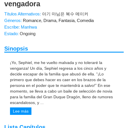
vengadora
Títulos Alternativos:
아기 마님은 복수 메이커
Géneros:
Romance
,
Drama
,
Fantasia
,
Comedia
Escribe: Manhwa
Estado:
Ongoing
Sinopsis
¡Yo, Sephiel, me he vuelto malvada y no toleraré la
venganza! Un día, Sephiel regresa a los cinco años y
decide escapar de la familia que abusó de ella. “¡Lo
primero que debes hacer es caer en los brazos de la
persona en el poder que te mantendrá a salvo!” En ese
momento, se lleva a cabo un baile de selección de novia
para la familia del Gran Duque Dragón, lleno de rumores
escandalosos, y
...
Lee más
Lista Capítulos