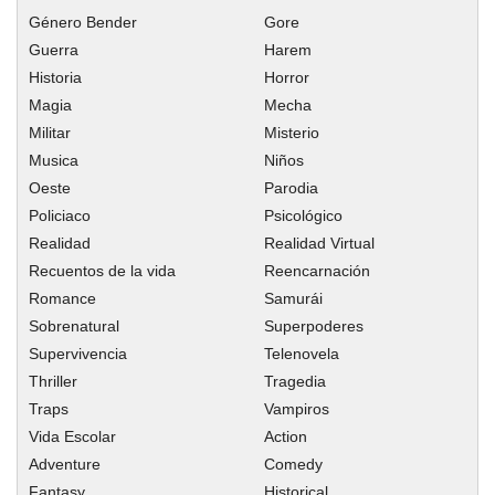
Género Bender
Gore
Capitulo 85: Lynx
Guerra
Harem
Capitulo 84: La orden vs Aleister
Historia
Horror
Capitulo 83: Quimera
Magia
Mecha
Capitulo 82: La primicia de los profesores
Militar
Misterio
Capitulo 81: El resfriado mágico de Io
Musica
Niños
Oeste
Parodia
Capitulo 80: Cárcel
Policiaco
Psicológico
Capitulo 79: Epílogo
Realidad
Realidad Virtual
Capitulo 78: Los caballeros
Recuentos de la vida
Reencarnación
Capitulo 77: El final
Romance
Samurái
Capitulo 76: Renacimiento
Sobrenatural
Superpoderes
Capitulo 75: Arc
Supervivencia
Telenovela
Thriller
Capitulo 74: Tridente mágico
Tragedia
Traps
Vampiros
Capitulo 73: La ira de Spica
Vida Escolar
Action
Capitulo 72: Hana & Aria
Adventure
Comedy
Capitulo 71: La razón para derrotarlo
Fantasy
Historical