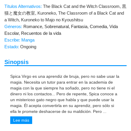
Títulos Alternativos:
The Black Cat and the Witch Classroom, 黒
猫と魔女の教室, Kuroneko, The Classroom of a Black Cat and
a Witch, Kuroneko to Majo no Kyoushitsu
Géneros:
Romance
,
Sobrenatural
,
Fantasia
,
Comedia
,
Vida
Escolar
,
Recuentos de la vida
Escribe: Manga
Estado:
Ongoing
Sinopsis
Spica Virgo es una aprendiz de bruja, pero no sabe usar la
magia. Necesita un tutor para entrar en la academia de
magia con la que siempre ha soñado, pero no tiene ni el
dinero ni los contactos... Pero de repente, Spica conoce a
un misterioso gato negro que habla y que puede usar la
magia. Él acepta convertirla en su aprendiz, pero sólo si
ella le promete deshacerse de su maldición. Pero
...
Lee más