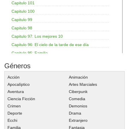
Capitulo 101
Capitulo 100
Capitulo 99
Capitulo 98
Capitulo 97: Los mejores 10
Capitulo 96: El cielo de la tarde de ese día
Capitulo 95: Familia
Capitulo 94: Detrás de camaras de Cenicienta
Géneros
Capitulo 93: Cenicienta
Acción
Animación
Capitulo 92: La apertura del festival de la academia Dian
Apocalíptico
Artes Marciales
Capitulo 91: La noche antes del festival
Aventura
Ciberpunk
Capitulo 90: Preparación para el festival escolar (Combate)
Ciencia Ficción
Comedia
Capitulo 89: ¿Quién es el príncipe?
Crimen
Demonios
Capitulo 88: Preparaciones para el festival escolar (Espectáculo 
Deporte
Drama
Capitulo 87: Preparación para el festival escolar (Simulación de 
Ecchi
Extranjero
Familia
Fantasia
Capitulo 86: La noche de Walpurgis