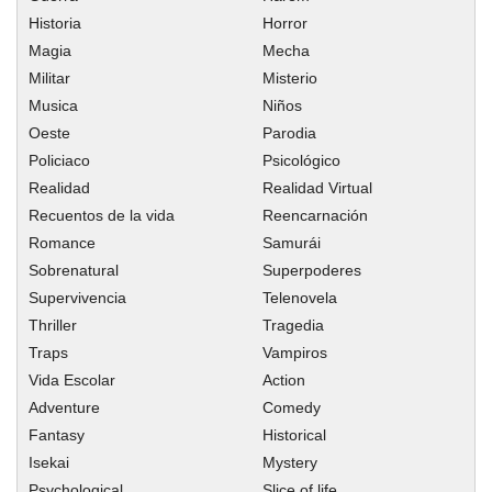
Capitulo 382
Historia
Horror
Capitulo 381
Magia
Mecha
Capitulo 380
Militar
Misterio
Capitulo 379
Musica
Niños
Oeste
Parodia
Capitulo 378
Policiaco
Psicológico
Capitulo 377
Realidad
Realidad Virtual
Capitulo 376
Recuentos de la vida
Reencarnación
Capitulo 375
Romance
Samurái
Capitulo 374
Sobrenatural
Superpoderes
Capitulo 373
Supervivencia
Telenovela
Thriller
Capitulo 372
Tragedia
Traps
Vampiros
Capitulo 371
Vida Escolar
Action
Capitulo 370
Adventure
Comedy
Capitulo 369
Fantasy
Historical
Capitulo 368
Isekai
Mystery
Capitulo 367
Psychological
Slice of life