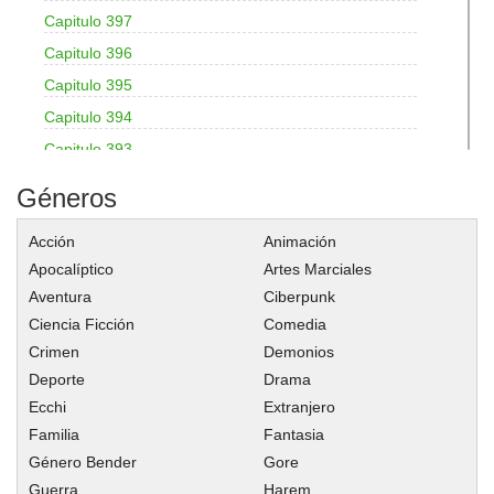
Capitulo 397
Capitulo 396
Capitulo 395
Capitulo 394
Capitulo 393
Capitulo 392
Géneros
Capitulo 391
Acción
Animación
Capitulo 390
Apocalíptico
Artes Marciales
Capitulo 389
Aventura
Ciberpunk
Capitulo 388
Ciencia Ficción
Comedia
Capitulo 387
Crimen
Demonios
Capitulo 386
Deporte
Drama
Capitulo 385
Ecchi
Extranjero
Familia
Fantasia
Capitulo 384
Género Bender
Gore
Capitulo 383
Guerra
Harem