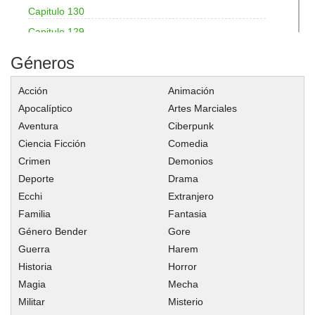
Capitulo 130
Capitulo 129
Capitulo 128
Géneros
Capitulo 127
Acción
Animación
Capitulo 126
Apocalíptico
Artes Marciales
Capitulo 125
Aventura
Ciberpunk
Capitulo 124
Ciencia Ficción
Comedia
Capitulo 123
Crimen
Demonios
Capitulo 122
Deporte
Drama
Capitulo 121
Ecchi
Extranjero
Familia
Fantasia
Capitulo 120
Género Bender
Gore
Capitulo 119
Guerra
Harem
Capitulo 118
Historia
Horror
Capitulo 117
Magia
Mecha
Capitulo 116
Militar
Misterio