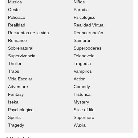
Capitulo 115
Musica
Niños
Oeste
Parodia
Capitulo 114
Policiaco
Psicológico
Capitulo 113
Realidad
Realidad Virtual
Capitulo 112
Recuentos de la vida
Reencarnación
Capitulo 111
Romance
Samurái
Capitulo 110
Sobrenatural
Superpoderes
Capitulo 109
Supervivencia
Telenovela
Thriller
Capitulo 108
Tragedia
Traps
Vampiros
Capitulo 107
Vida Escolar
Action
Capitulo 106
Adventure
Comedy
Capitulo 105
Fantasy
Historical
Capitulo 104
Isekai
Mystery
Capitulo 103
Psychological
Slice of life
Capitulo 102
Sports
Superhero
Tragedy
Wuxia
Capitulo 101
Capitulo 100