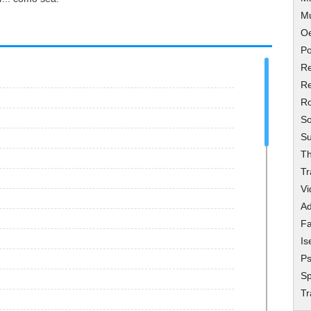
M
O
Po
Re
Re
R
So
Su
Th
Tr
Vi
Ad
Fa
Is
Ps
Sp
T