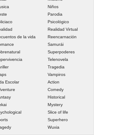
usica
Niños
este
Parodia
liciaco
Psicológico
alidad
Realidad Virtual
cuentos de la vida
Reencarnación
omance
Samurái
brenatural
Superpoderes
pervivencia
Telenovela
riller
Tragedia
aps
Vampiros
da Escolar
Action
venture
Comedy
ntasy
Historical
ekai
Mystery
ychological
Slice of life
orts
Superhero
ragedy
Wuxia