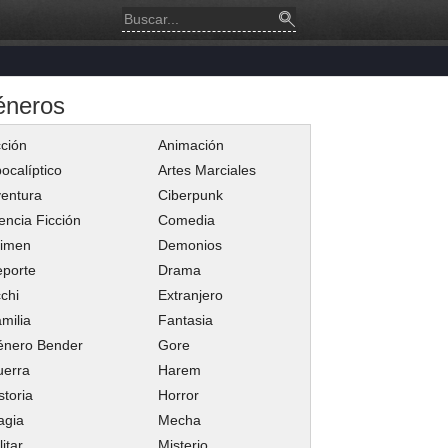
éneros
ción
Animación
ocalíptico
Artes Marciales
entura
Ciberpunk
encia Ficción
Comedia
rimen
Demonios
porte
Drama
chi
Extranjero
milia
Fantasia
énero Bender
Gore
uerra
Harem
storia
Horror
agia
Mecha
litar
Misterio