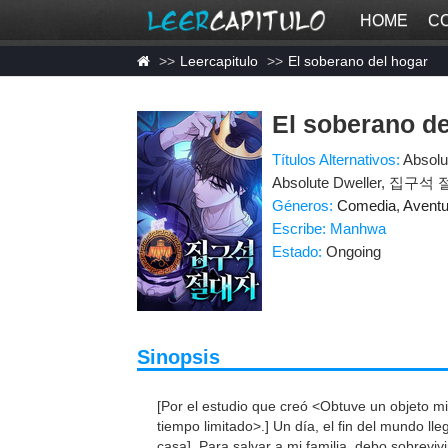
HOME
C
Leercapitulo
El soberano del hogar
El soberano de
Títulos Alternativos:
Absolu
Absolute Dweller, 집구석 절대
Géneros:
Comedia
,
Aventu
Escribe: Manhwa
Estado:
Ongoing
Sinopsis
[Por el estudio que creó <Obtuve un objeto mi
tiempo limitado>.] Un día, el fin del mundo ll
casa]. Para salvar a mi familia, debo sobrevivi