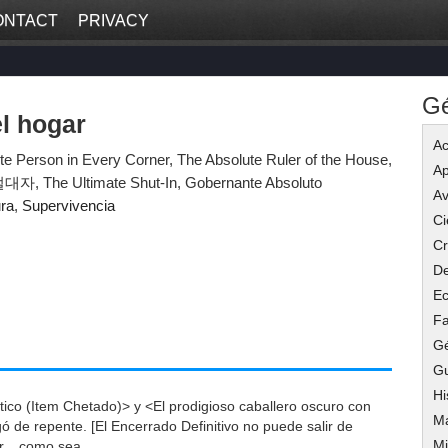
ONTACT
PRIVACY
G
l hogar
Ac
te Person in Every Corner, The Absolute Ruler of the House,
Ap
자, The Ultimate Shut-In, Gobernante Absoluto
Av
ra
,
Supervivencia
Ci
C
De
Ec
Fa
G
G
Hi
tico (Item Chetado)> y <El prodigioso caballero oscuro con
M
egó de repente. [El Encerrado Definitivo no puede salir de
Mi
r... como sea.