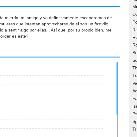
M
O
de mierda, mi amigo y yo definitivamente escaparemos de
Po
 mujeres que intentan aprovecharse de él son un fastidio,
Re
a sentir algo por ellas... Así que, por su propio bien, me
porder es este?
Re
R
So
Su
Th
Tr
Vi
Ad
Fa
Is
Ps
Sp
T