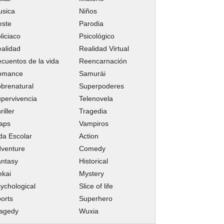
usica
Niños
este
Parodia
liciaco
Psicológico
alidad
Realidad Virtual
cuentos de la vida
Reencarnación
omance
Samurái
brenatural
Superpoderes
pervivencia
Telenovela
riller
Tragedia
aps
Vampiros
da Escolar
Action
venture
Comedy
ntasy
Historical
ekai
Mystery
ychological
Slice of life
orts
Superhero
ragedy
Wuxia