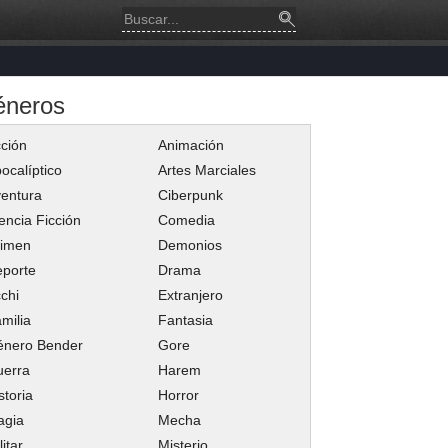
éneros
ción
Animación
ocalíptico
Artes Marciales
entura
Ciberpunk
encia Ficción
Comedia
rimen
Demonios
porte
Drama
chi
Extranjero
milia
Fantasia
énero Bender
Gore
uerra
Harem
storia
Horror
agia
Mecha
litar
Misterio