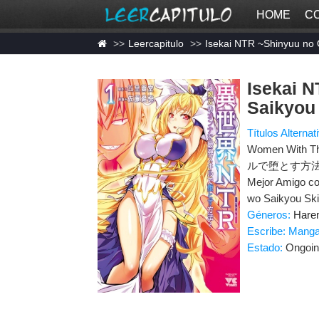
HOME
C
Leercapitulo
Isekai NTR ~Shinyuu no 
Isekai 
Saikyou
Títulos Alternat
Women With
ルで堕とす方法～, NT
Mejor Amigo co
wo Saikyou Ski
Géneros:
Hare
Escribe: Mang
Estado:
Ongoi