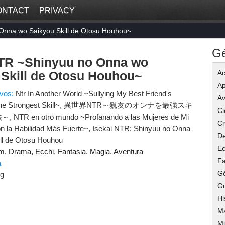
ONTACT
PRIVACY
Onna wo Saikyou Skill de Otosu Houhou~
G
NTR ~Shinyuu no Onna wo
 Skill de Otosu Houhou~
Ac
Ap
ivos:
Ntr In Another World ~Sullying My Best Friend's
Av
 The Strongest Skill~, 異世界NTR～親友のオンナを最強スキ
Ci
R en otro mundo ~Profanando a las Mujeres de Mi
C
n la Habilidad Más Fuerte~, Isekai NTR: Shinyuu no Onna
De
ll de Otosu Houhou
Ec
m
,
Drama
,
Ecchi
,
Fantasia
,
Magia
,
Aventura
Fa
a
G
ng
G
Hi
M
Mi