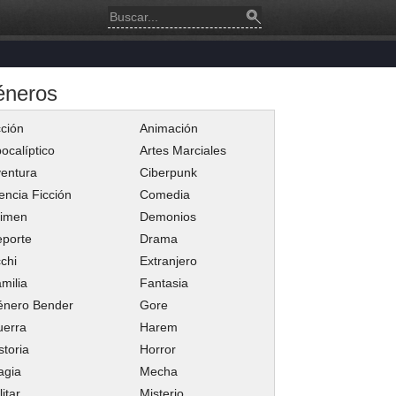
éneros
ción
Animación
ocalíptico
Artes Marciales
entura
Ciberpunk
encia Ficción
Comedia
rimen
Demonios
porte
Drama
chi
Extranjero
milia
Fantasia
énero Bender
Gore
uerra
Harem
storia
Horror
agia
Mecha
litar
Misterio