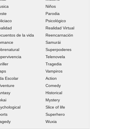
usica
Niños
este
Parodia
liciaco
Psicológico
alidad
Realidad Virtual
cuentos de la vida
Reencarnación
omance
Samurái
brenatural
Superpoderes
pervivencia
Telenovela
riller
Tragedia
aps
Vampiros
da Escolar
Action
venture
Comedy
ntasy
Historical
ekai
Mystery
ychological
Slice of life
orts
Superhero
ragedy
Wuxia