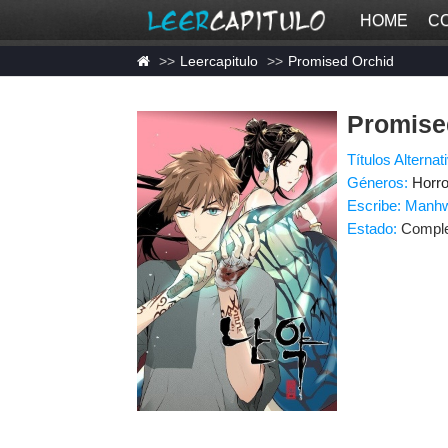
HOME
C
Leercapitulo
Promised Orchid
Promise
Títulos Alternat
Géneros:
Horro
Escribe: Manh
Estado:
Compl