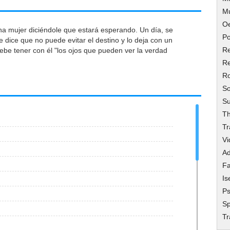
M
O
a mujer diciéndole que estará esperando. Un día, se
Po
e dice que no puede evitar el destino y lo deja con un
Re
ebe tener con él "los ojos que pueden ver la verdad
Re
R
So
Su
Th
Tr
Vi
Ad
Fa
Is
Ps
Sp
T