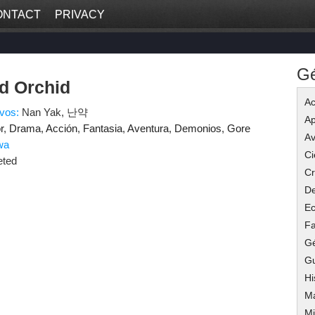
ONTACT
PRIVACY
G
d Orchid
Ac
ivos:
Nan Yak, 난약
Ap
r
,
Drama
,
Acción
,
Fantasia
,
Aventura
,
Demonios
,
Gore
Av
wa
Ci
eted
C
De
Ec
Fa
G
G
Hi
M
Mi