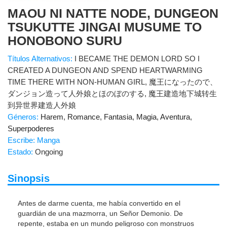
MAOU NI NATTE NODE, DUNGEON
TSUKUTTE JINGAI MUSUME TO
HONOBONO SURU
Títulos Alternativos:
I BECAME THE DEMON LORD SO I
CREATED A DUNGEON AND SPEND HEARTWARMING
TIME THERE WITH NON-HUMAN GIRL, 魔王になったので、
ダンジョン造って人外娘とほのぼのする, 魔王建造地下城转生
到异世界建造人外娘
Géneros:
Harem
,
Romance
,
Fantasia
,
Magia
,
Aventura
,
Superpoderes
Escribe: Manga
Estado:
Ongoing
Sinopsis
Antes de darme cuenta, me había convertido en el
guardián de una mazmorra, un Señor Demonio. De
repente, estaba en un mundo peligroso con monstruos