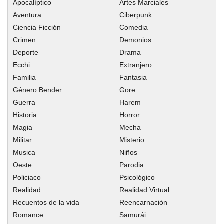
Apocalíptico
Artes Marciales
Capitulo 56.2
Aventura
Ciberpunk
Capitulo 56.1
Ciencia Ficción
Comedia
Capitulo 56
Crimen
Demonios
Capitulo 55.2
Deporte
Drama
Capitulo 55.1
Ecchi
Extranjero
Familia
Fantasia
Capitulo 55
Género Bender
Gore
Capitulo 54.2
Guerra
Harem
Capitulo 54.1
Historia
Horror
Capitulo 54
Magia
Mecha
Capitulo 53.2
Militar
Misterio
Capitulo 53.1
Musica
Niños
Oeste
Parodia
Capitulo 53
Policiaco
Psicológico
Capitulo 52.2
Realidad
Realidad Virtual
Capitulo 52.1
Recuentos de la vida
Reencarnación
Capitulo 51.2
Romance
Samurái
Capitulo 51.1