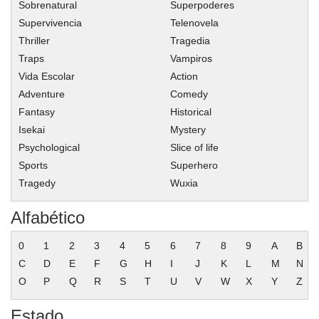
Sobrenatural
Superpoderes
Capitulo 50.2
Supervivencia
Telenovela
Thriller
Capitulo 50.1
Tragedia
Traps
Vampiros
Capitulo 49
Vida Escolar
Action
Capitulo 48
Adventure
Comedy
Capitulo 47
Fantasy
Historical
Capitulo 46
Isekai
Mystery
Capitulo 45
Psychological
Slice of life
Capitulo 44
Sports
Superhero
Tragedy
Wuxia
Capitulo 43
Capitulo 42
Alfabético
Capitulo 41
0
1
2
3
4
5
6
7
8
9
A
B
Capitulo 40
C
D
E
F
G
H
I
J
K
L
M
N
Capitulo 39
O
P
Q
R
S
T
U
V
W
X
Y
Z
Capitulo 38
Capitulo 37
Estado