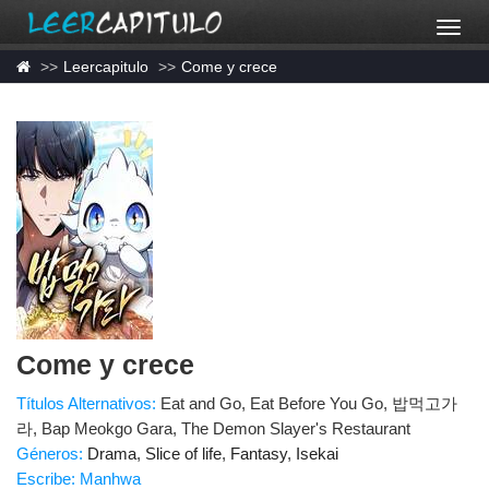
Leercapitulo
Come y crece
Come y crece
Títulos Alternativos:
Eat and Go, Eat Before You Go, 밥먹고가
라, Bap Meokgo Gara, The Demon Slayer's Restaurant
Géneros:
Drama
,
Slice of life
,
Fantasy
,
Isekai
Escribe: Manhwa