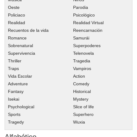
Oeste
Parodia
Capitulo 31
Policiaco
Psicológico
Capitulo 30
Realidad
Realidad Virtual
Capitulo 29
Recuentos de la vida
Reencarnación
Capitulo 28
Romance
Samurái
Capitulo 27
Sobrenatural
Superpoderes
Capitulo 26
Supervivencia
Telenovela
Thriller
Capitulo 25
Tragedia
Traps
Vampiros
Capitulo 24
Vida Escolar
Action
Capitulo 23
Adventure
Comedy
Capitulo 22
Fantasy
Historical
Capitulo 21
Isekai
Mystery
Capitulo 20
Psychological
Slice of life
Capitulo 19
Sports
Superhero
Tragedy
Wuxia
Capitulo 18
Capitulo 17
Alfabético