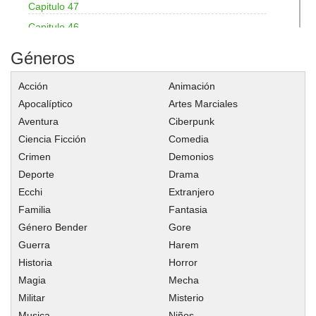
Capitulo 47
Capitulo 46
Capitulo 45
Géneros
Capitulo 44
Acción
Animación
Capitulo 43
Apocalíptico
Artes Marciales
Capitulo 42
Aventura
Ciberpunk
Capitulo 41
Ciencia Ficción
Comedia
Capitulo 40
Crimen
Demonios
Capitulo 39
Deporte
Drama
Capitulo 38
Ecchi
Extranjero
Familia
Fantasia
Capitulo 37
Género Bender
Gore
Capitulo 36
Guerra
Harem
Capitulo 35
Historia
Horror
Capitulo 34
Magia
Mecha
Capitulo 33
Militar
Misterio
Capitulo 32
Musica
Niños