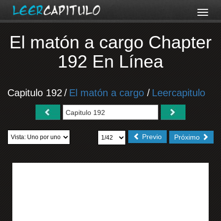
El matón a cargo Chapter
192 En Línea
Capitulo 192
/
El matón a cargo
/
Leercapitulo
Previo
Próximo