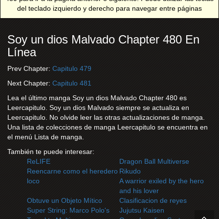
del teclado izquierdo y derecho para navegar entre páginas
Soy un dios Malvado Chapter 480 En
Línea
Prev Chapter:
Capitulo 479
Next Chapter:
Capitulo 481
Lea el último manga Soy un dios Malvado Chapter 480 es
Leercapitulo. Soy un dios Malvado siempre se actualiza en
Leercapitulo. No olvide leer las otras actualizaciones de manga.
Una lista de colecciones de manga Leercapitulo se encuentra en
el menú Lista de manga.
También te puede interesar:
ReLIFE
Dragon Ball Multiverse
Reencarne como el heredero
Rikudo
loco
A warrior exiled by the hero
and his lover
Obtuve un Objeto Mítico
Clasificacion de reyes
Super String: Marco Polo's
Jujutsu Kaisen