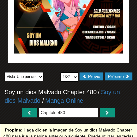
Previo
Próximo
Soy un dios Malvado Chapter 480
/
Soy un
dios Malvado
/
Manga Online
Propina
: Haga clic en la imagen de Soy un dios Malvado Chapter
480 para ir a la página anterior o siguiente. Puede utilizar las teclas