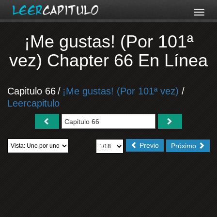
¡Me gustas! (Por 101ª
vez) Chapter 66 En Línea
Capitulo 66
/
¡Me gustas! (Por 101ª vez)
/
Leercapitulo
Previo
Próximo