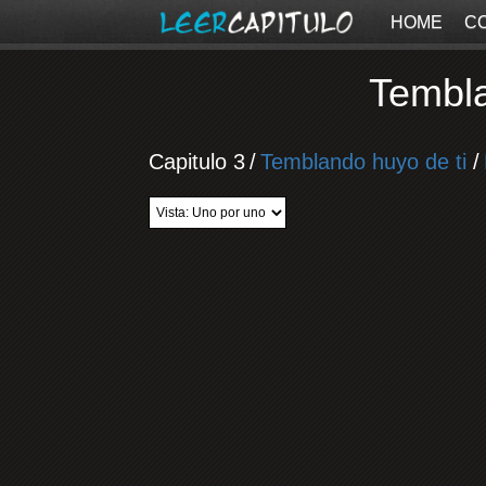
HOME
C
Tembla
Capitulo 3
/
Temblando huyo de ti
/