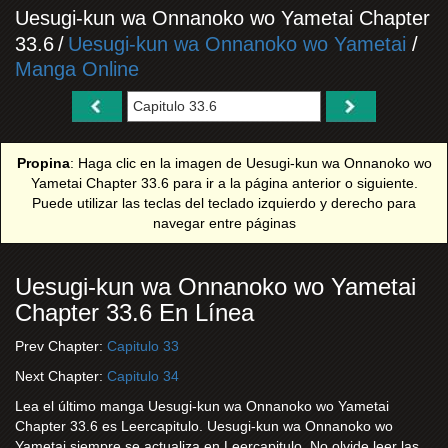
Uesugi-kun wa Onnanoko wo Yametai Chapter
33.6
/
Uesugi-kun wa Onnanoko wo Yametai
/
Manga Online
Propina
: Haga clic en la imagen de Uesugi-kun wa Onnanoko wo
Yametai Chapter 33.6 para ir a la página anterior o siguiente.
Puede utilizar las teclas del teclado izquierdo y derecho para
navegar entre páginas
Uesugi-kun wa Onnanoko wo Yametai
Chapter 33.6 En Línea
Prev Chapter:
Capitulo 33
Next Chapter:
Capitulo 34
Lea el último manga Uesugi-kun wa Onnanoko wo Yametai
Chapter 33.6 es Leercapitulo. Uesugi-kun wa Onnanoko wo
Yametai siempre se actualiza en Leercapitulo. No olvide leer las