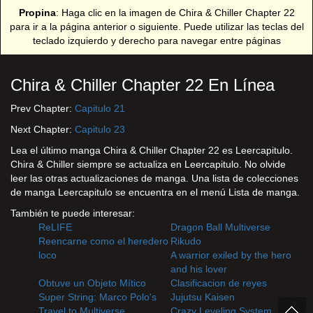
Propina
: Haga clic en la imagen de Chira & Chiller Chapter 22
para ir a la página anterior o siguiente. Puede utilizar las teclas del
teclado izquierdo y derecho para navegar entre páginas
Chira & Chiller Chapter 22 En Línea
Prev Chapter:
Capitulo 21
Next Chapter:
Capitulo 23
Lea el último manga Chira & Chiller Chapter 22 es Leercapitulo.
Chira & Chiller siempre se actualiza en Leercapitulo. No olvide
leer las otras actualizaciones de manga. Una lista de colecciones
de manga Leercapitulo se encuentra en el menú Lista de manga.
También te puede interesar:
ReLIFE
Dragon Ball Multiverse
Reencarne como el heredero
Rikudo
loco
A warrior exiled by the hero
and his lover
Obtuve un Objeto Mítico
Clasificacion de reyes
Super String: Marco Polo's
Jujutsu Kaisen
Travel to Multiverse
Crazy Leveling System