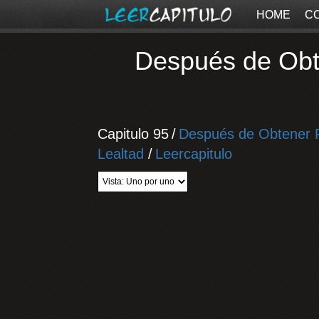
HOME
C
Después de Obte
Capitulo 95
/
Después de Obtener R
Lealtad
/
Leercapitulo