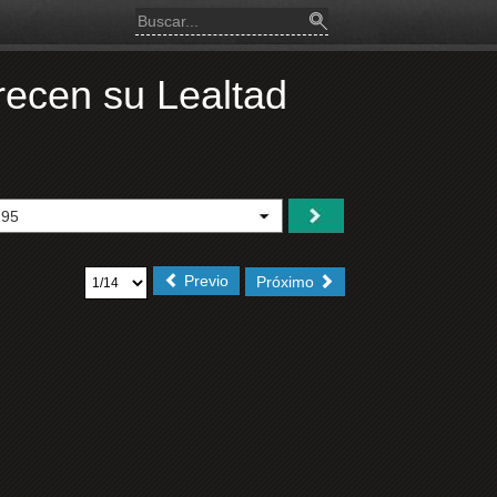
recen su Lealtad
Previo
Próximo