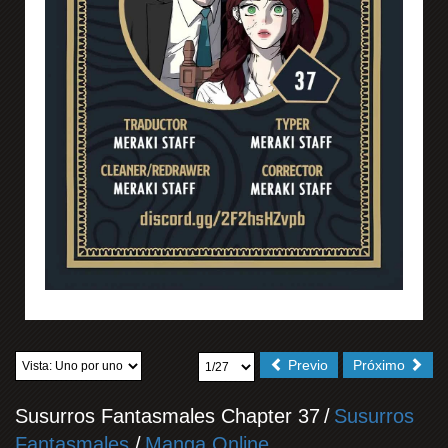
Previo
Próximo
Susurros Fantasmales Chapter 37
/
Susurros
Fantasmales
/
Manga Online