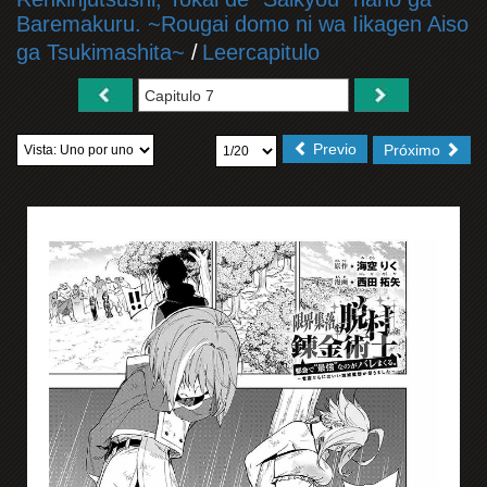
Baremakuru. ~Rougai domo ni wa Iikagen Aiso
ga Tsukimashita~
/
Leercapitulo
Previo
Próximo