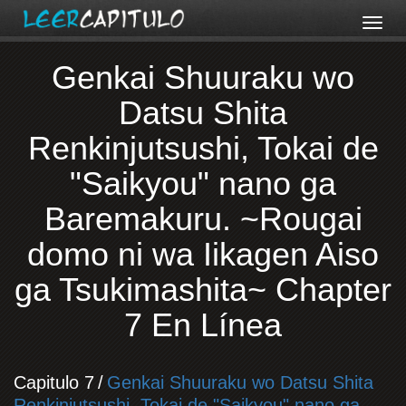
Genkai Shuuraku wo
Datsu Shita
Renkinjutsushi, Tokai de
"Saikyou" nano ga
Baremakuru. ~Rougai
domo ni wa Iikagen Aiso
ga Tsukimashita~ Chapter
7 En Línea
Capitulo 7
/
Genkai Shuuraku wo Datsu Shita
Renkinjutsushi, Tokai de "Saikyou" nano ga