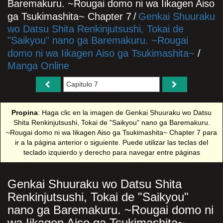
Baremakuru. ~Rougai domo ni wa Iikagen Aiso
ga Tsukimashita~ Chapter 7
/
Genkai Shuuraku
wo Datsu Shita Renkinjutsushi, Tokai de
"Saikyou" nano ga Baremakuru. ~Rougai
domo ni wa Iikagen Aiso ga Tsukimashita~
/
Manga Online
Propina
: Haga clic en la imagen de Genkai Shuuraku wo Datsu
Shita Renkinjutsushi, Tokai de "Saikyou" nano ga Baremakuru.
~Rougai domo ni wa Iikagen Aiso ga Tsukimashita~ Chapter 7 para
ir a la página anterior o siguiente. Puede utilizar las teclas del
teclado izquierdo y derecho para navegar entre páginas
Genkai Shuuraku wo Datsu Shita
Renkinjutsushi, Tokai de "Saikyou"
nano ga Baremakuru. ~Rougai domo ni
wa Iikagen Aiso ga Tsukimashita~