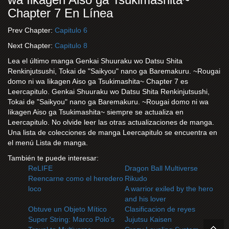
Chapter 7 En Línea
Prev Chapter:
Capitulo 6
Next Chapter:
Capitulo 8
Lea el último manga Genkai Shuuraku wo Datsu Shita
Renkinjutsushi, Tokai de "Saikyou" nano ga Baremakuru. ~Rougai
domo ni wa Iikagen Aiso ga Tsukimashita~ Chapter 7 es
Leercapitulo. Genkai Shuuraku wo Datsu Shita Renkinjutsushi,
Tokai de "Saikyou" nano ga Baremakuru. ~Rougai domo ni wa
Iikagen Aiso ga Tsukimashita~ siempre se actualiza en
Leercapitulo. No olvide leer las otras actualizaciones de manga.
Una lista de colecciones de manga Leercapitulo se encuentra en
el menú Lista de manga.
También te puede interesar:
ReLIFE
Dragon Ball Multiverse
Reencarne como el heredero
Rikudo
loco
A warrior exiled by the hero
and his lover
Obtuve un Objeto Mítico
Clasificacion de reyes
Super String: Marco Polo's
Jujutsu Kaisen