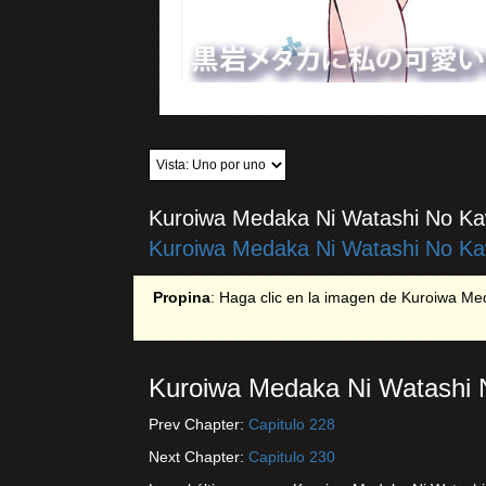
Kuroiwa Medaka Ni Watashi No Kaw
Kuroiwa Medaka Ni Watashi No Kaw
Propina
: Haga clic en la imagen de Kuroiwa Meda
Kuroiwa Medaka Ni Watashi N
Prev Chapter:
Capitulo 228
Next Chapter:
Capitulo 230