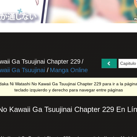
aii Ga Tsuujinai Chapter 229
/
aii Ga Tsuujinai
/
Manga Online
ka Ni Watashi No Kawaii Ga Tsuujinai Chapter 229 para ir a la página an
teclado izquierdo y derecho para navegar entre páginas
o Kawaii Ga Tsuujinai Chapter 229 En Lí