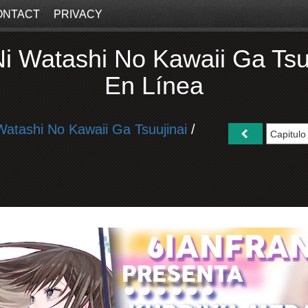
ONTACT
PRIVACY
 Watashi No Kawaii Ga Tsu
En Línea
atashi No Kawaii Ga Tsuujinai
/