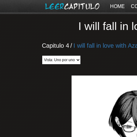
HOME
C
I will fall 
Capitulo 4
/
I will fall in love with 