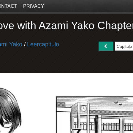
ONTACT
PRIVACY
in love with Azami Yako Chapt
Azami Yako
/
Leercapitulo