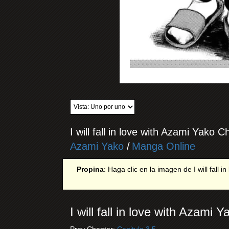
I will fall in love with Azami Yako C
Azami Yako
/
Manga Online
Propina
: Haga clic en la imagen de I will fall 
I will fall in love with Azami