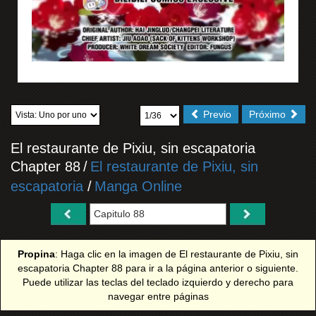
Previo
Próximo
El restaurante de Pixiu, sin escapatoria
Chapter 88
/
El restaurante de Pixiu, sin
escapatoria
/
Manga Online
Propina
: Haga clic en la imagen de El restaurante de Pixiu, sin
escapatoria Chapter 88 para ir a la página anterior o siguiente.
Puede utilizar las teclas del teclado izquierdo y derecho para
navegar entre páginas