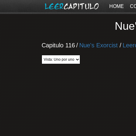
HOME
C
Nue'
Capitulo 116
/
Nue's Exorcist
/
Leer