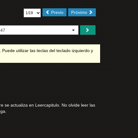
Previo
Próximo
Puede utilizar las teclas del teclado izquierdo y
se actualiza en Leercapitulo. No olvide leer las
nga.