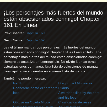
¡Los personajes más fuertes del mundo
están obsesionados conmigo! Chapter
161 En Línea
Prev Chapter:
Capitulo 160
Next Chapter:
Capitulo 162
Lea el último manga ¡Los personajes más fuertes del mundo
están obsesionados conmigo! Chapter 161 es Leercapitulo. ¡Los
personajes más fuertes del mundo están obsesionados conmigo!
siempre se actualiza en Leercapitulo. No olvide leer las otras
actualizaciones de manga. Una lista de colecciones de manga
Leercapitulo se encuentra en el menú Lista de manga.
También te puede interesar:
ReLIFE
Dragon Ball Multiverse
Reencarne como el heredero
Rikudo
loco
A warrior exiled by the hero
and his lover
Obtuve un Objeto Mítico
Clasificacion de reyes
Super String: Marco Polo's
Jujutsu Kaisen