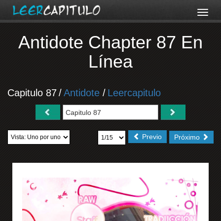
Antidote Chapter 87 En
Línea
Capitulo 87
/
Antidote
/
Leercapitulo
Previo
Próximo