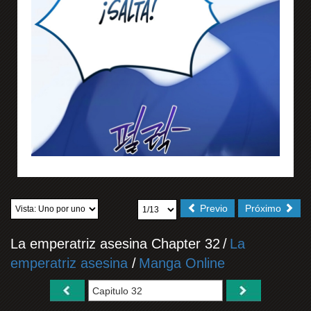
Previo
Próximo
La emperatriz asesina Chapter 32
/
La
emperatriz asesina
/
Manga Online