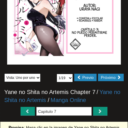
Previo
Próximo
Yane no Shita no Artemis Chapter 7
/
Yane no
Shita no Artemis
/
Manga Online
Propina
: Haga clic en la imagen de Yane no Shita no Artemis