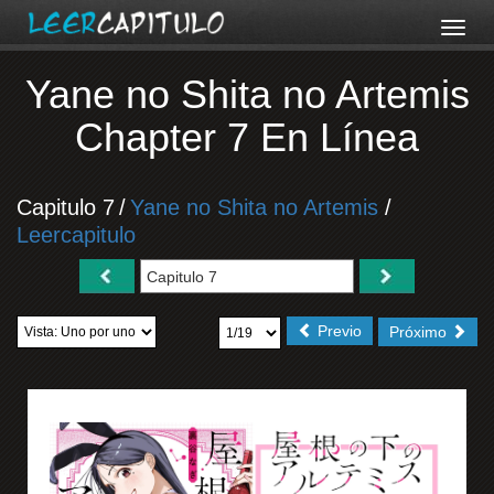
Yane no Shita no Artemis
Chapter 7 En Línea
Capitulo 7
/
Yane no Shita no Artemis
/
Leercapitulo
Previo
Próximo